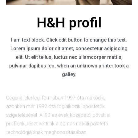
H&H profil
I am text block. Click edit button to change this text.
Lorem ipsum dolor sit amet, consectetur adipiscing
elit. Ut elit tellus, luctus nec ullamcorper mattis,
pulvinar dapibus leo, when an unknown printer took a
galley.
Cégünk jelenlegi formában 1997 óta működik,
azonban már 1992 óta foglalkozik lapostetők
szigetelésével. A ’90-es évek közepétől bővült a
profilunk, részt vettünk a bontás nélküli palatető
technológiájának meghonosításában.