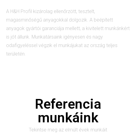
A H&H Profil kizárolag ellenőrzött, tesztelt,
magasminőségű anyagokkal dolgozik. A beépített
anyagok gyártói garanciája mellett, a kivitelett munkánkért
is jót állunk. Munkatársaink igényesen és nagy
odafigyeléssel végzik el munkájukat az ország teljes
területén.
Referencia
munkáink
Tekintse meg az elmúlt évek munkáit