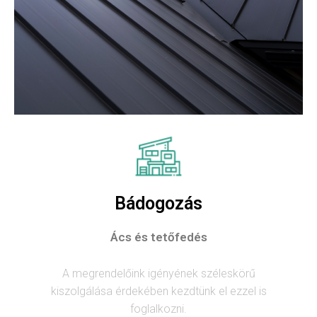
Bádogozás
Ács és tetőfedés
A megrendelőink igényének széleskörű
kiszolgálása érdekében kezdtünk el ezzel is
foglalkozni.