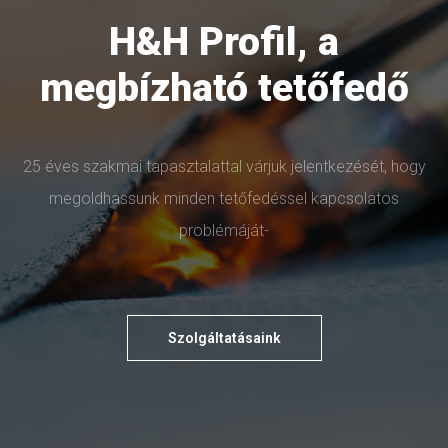
H&H Profil, a
megbízható tetőfedő
25 éves szakmai tapasztalattal várjuk jelentkezését, hogy
megoldhassunk minden tetőfedéssel kapcsolatos
problémáját-
Szolgáltatásaink